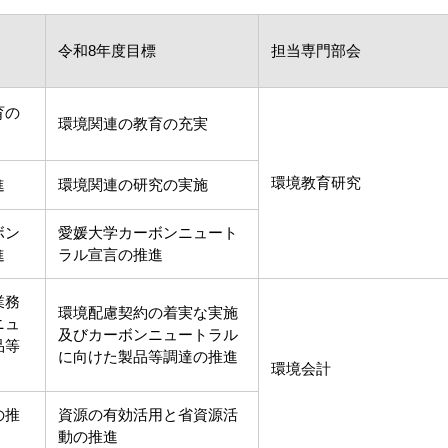
令和8年度目標
担当専門部会
育の
環境関連の教育の充実
環境教育研究
進
環境関連の研究の実施
ボン
愛媛大学カーボンニュート
進
ラル宣言の推進
業務
環境配慮契約の着実な実施
ニュ
及びカーボンニュートラル
品等
に向けた製品等調達の推進
環境会計
の推
資源の有効活用と省資源活
動の推進