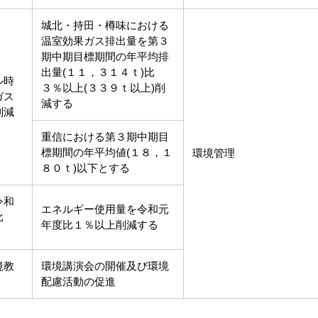
城北・持田・樽味における
温室効果ガス排出量を第３
期中期目標期間の年平均排
出量(１１，３１４ｔ)比
ル時
３％以上(３３９ｔ以上)削
ガス
減する
削減
重信における第３期中期目
標期間の年平均値(１８，１
環境管理
８０ｔ)以下とする
令和
エネルギー使用量を令和元
比
年度比１％以上削減する
境教
環境講演会の開催及び環境
配慮活動の促進