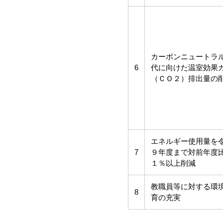
カーボンニュートラ
6
代に向けた温室効果
（ＣＯ２）排出量の
エネルギー使用量を
7
９年度まで対前年度
１％以上削減
教職員等に対する環
8
育の充実