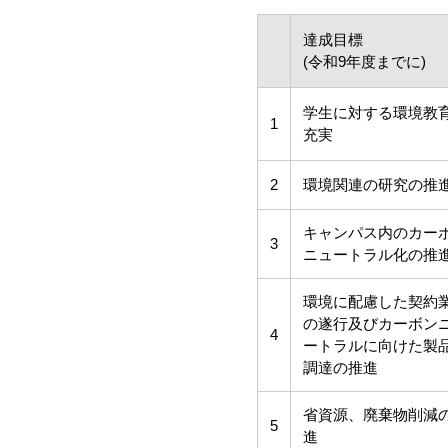
達成目標
(令和9年度までに)
学生に対する環境教
1
充実
2
環境関連の研究の推
キャンパス内のカー
3
ニュートラル化の推
環境に配慮した契約
の遂行及びカーボン
4
ートラルに向けた製
調達の推進
省資源、廃棄物削減
5
進